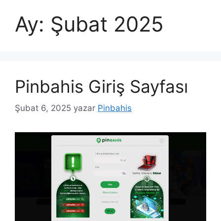
Ay:
Şubat 2025
Pinbahis Giriş Sayfası
Şubat 6, 2025
yazar
Pinbahis