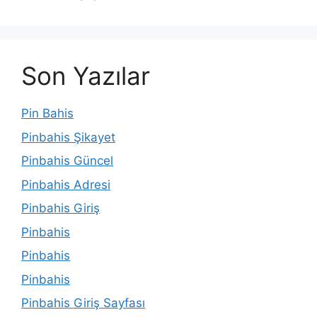
Son Yazılar
Pin Bahis
Pinbahis Şikayet
Pinbahis Güncel
Pinbahis Adresi
Pinbahis Giriş
Pinbahis
Pinbahis
Pinbahis
Pinbahis Giriş Sayfası