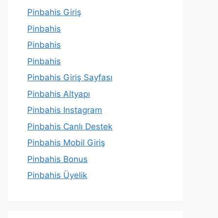
Pinbahis Giriş
Pinbahis
Pinbahis
Pinbahis
Pinbahis Giriş Sayfası
Pinbahis Altyapı
Pinbahis Instagram
Pinbahis Canlı Destek
Pinbahis Mobil Giriş
Pinbahis Bonus
Pinbahis Üyelik