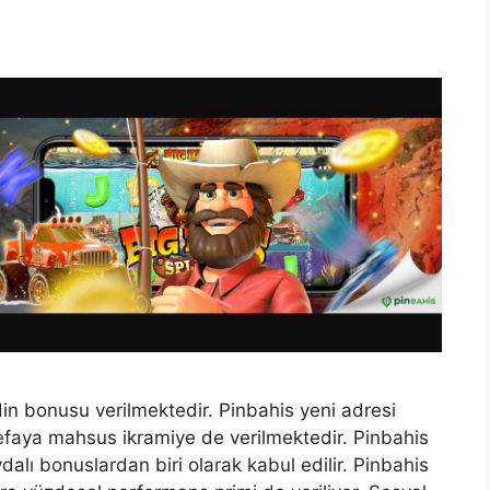
din bonusu verilmektedir. Pinbahis yeni adresi
defaya mahsus ikramiye de verilmektedir. Pinbahis
alı bonuslardan biri olarak kabul edilir. Pinbahis