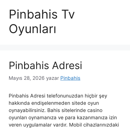
Pinbahis Tv
Oyunları
Pinbahis Adresi
Mayıs 28, 2026
yazar
Pinbahis
Pinbahis Adresi telefonunuzdan hiçbir şey
hakkında endişelenmeden sitede oyun
oynayabilirsiniz. Bahis sitelerinde casino
oyunları oynamanıza ve para kazanmanıza izin
veren uygulamalar vardır. Mobil cihazlarınızdaki