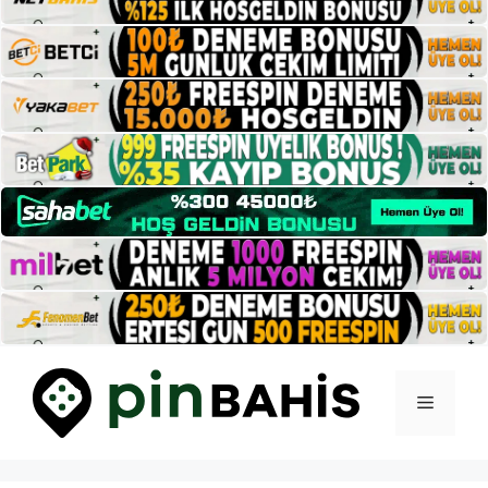
İçeriğe
atla
Menü