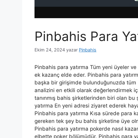
Pinbahis Para Ya
Ekim 24, 2024
yazar
Pinbahis
Pinbahis para yatırma Tüm yeni üyeler ve t
ek kazanç elde eder. Pinbahis para yatırm
başka bir girişimde bulunduğunuzda tüm b
analizini en etkili olarak değerlendirmek i
tanınmış bahis şirketlerinden biri olan bu
yatırma En yeni adresi ziyaret ederek haya
Pinbahis para yatırma Kısa sürede para k
gereken tek şey bu bahis şirketine üye olm
Pinbahis para yatırma pokerde nasıl kazan
elbette poker bölümüdür. Pinbahis para ya