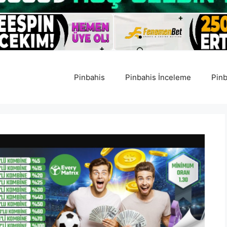
Pinbahis
Pinbahis İnceleme
Pinb