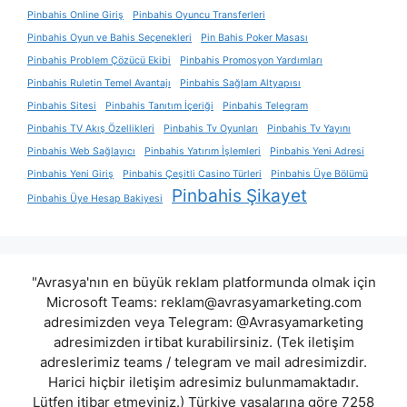
Pinbahis Online Giriş
Pinbahis Oyuncu Transferleri
Pinbahis Oyun ve Bahis Seçenekleri
Pin Bahis Poker Masası
Pinbahis Problem Çözücü Ekibi
Pinbahis Promosyon Yardımları
Pinbahis Ruletin Temel Avantajı
Pinbahis Sağlam Altyapısı
Pinbahis Sitesi
Pinbahis Tanıtım İçeriği
Pinbahis Telegram
Pinbahis TV Akış Özellikleri
Pinbahis Tv Oyunları
Pinbahis Tv Yayını
Pinbahis Web Sağlayıcı
Pinbahis Yatırım İşlemleri
Pinbahis Yeni Adresi
Pinbahis Yeni Giriş
Pinbahis Çeşitli Casino Türleri
Pinbahis Üye Bölümü
Pinbahis Şikayet
Pinbahis Üye Hesap Bakiyesi
"Avrasya'nın en büyük reklam platformunda olmak için
Microsoft Teams:
reklam@avrasyamarketing.com
adresimizden veya Telegram: @Avrasyamarketing
adresimizden irtibat kurabilirsiniz. (Tek iletişim
adreslerimiz teams / telegram ve mail adresimizdir.
Harici hiçbir iletişim adresimiz bulunmamaktadır.
Lütfen itibar etmeyiniz.) Türkiye yasalarına göre 7258