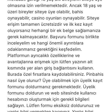
olmasına izin verilmemektedir. Ancak 18 yaş ve
üzeri bireyler siteye üye olabilir, bahis
oynayabilir, casino oyunları oynayabilir. Siteye
erişim tamamen ücretsizdir ve ilk kez kayıt
oluyorsanız herhangi bir ek belge sağlamanıza
gerek kalmayacaktır. Başvuru formunu birlikte
inceleyelim ve hangi önemli ayrıntılara
odaklanmanız gerektiğini keşfedelim.
Platformun ayrıcalıklı özelliklerine ve
avantajlarına erişmek için lütfen yazının alt
kısmında yer alan giriş bağlantısını kullanın.
Burada özel fırsatlara kaydolabilirsiniz. Pinbahis
nasıl üye olunur? Üye olabilmek için üyelik kayıt
formunu doldurmanız gerekmektedir. Üyelik
formunu doldurun ve web sitesinde kullanıcı
hesabınızı oluşturmak için gerekli bilgileri
sağlayın. Lütfen formu eksiksiz doldurunuz ve
yanlış bilgi vermekten kaçınınız. Yanlış bilgi