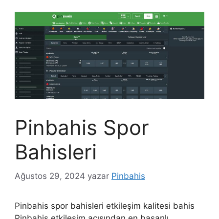
Pinbahis Spor
Bahisleri
Ağustos 29, 2024
yazar
Pinbahis
Pinbahis spor bahisleri etkileşim kalitesi bahis
Pinbahis etkileşim açısından en başarılı